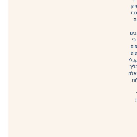
הן
כות
ה
בים
כי
ים
סיס
בלי
ליך
אלה
ות