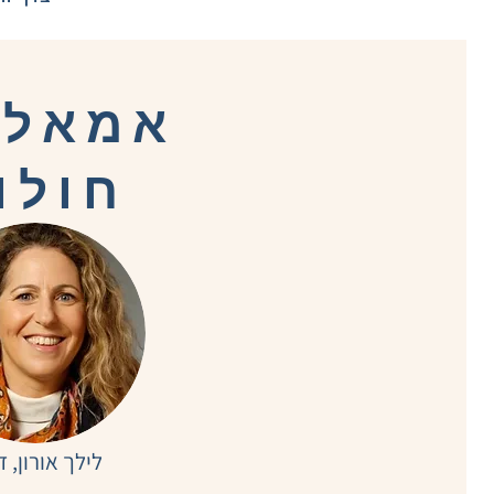
אמאלד
חולו
לילך אורון, ד