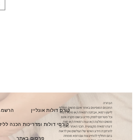
הבהרה
התכנים המופיעים באתר אינם מהווים תחליף
קורס דולות אונליין
הרשמה 
לייעוץ רפואי, אבחנה רפואית ו/או טיפול רפואי
וכל מטרתם לספק מידע ובשום מקרה אינם
מהווים המלצה ו/או עצה רפואית ו/או חוות
קורסי דולות ומדריכות הכנה ללי
דעת רפואית מקצועית. תכני האתר מיועדים
להרחבת הידע האישי של הגולשים ואין לראות
בהם תחליף להתייעצות עם רופא מומחה
פרסום באתר