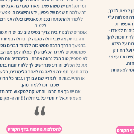
ומרתק! אם יש משהו שאני מאוד מעריצה אצל שתי
תן לצאת לדרך,
זה שלמרות שנים של ניסיון, ידע והישגים הן ממשי
ה המלוות ע"י
ללמוד ולהתפתח ובכנות מאנשים כאלה אני רוצ
 האפשרות
ללמוד.
ה"ח לניאדו -
אומרים שלבנות בית צריך בסיס טוב עם יסודות טו
דת זוכות להן!
וזה בדיוק מה שבי דולה מקנה לך כדולה במיוחד 
רות על הידע
בהמשך הדרך הרבה ממשיכות ללמוד דברים נוספ
 ועל החיזוק
שמתווספים לארגז הכלים שלך כמלווה אך אם הב
שים את עצמי
לא מספיק טוב הכל נראה אחרת . בלימודים את תק
זה.
את כל הכלים והידע שנדרשים לך ללוות זוגות בתה
מי למשפחת
מדהים עם תמיכה מלאה גם לאחר הלימודים, כל ש
או התייעצות הן לגמריי שם עבורך ועבור כל הדול
שכבר זכו ללמוד מהן.
אם יש בך את הרצון והתשוקה למקצוע הזה חד
משמעית אל תוותרי על בי דולה !!! זה ה- מקום!
להמלצות נוספות בדף הקורס
ף הקורס