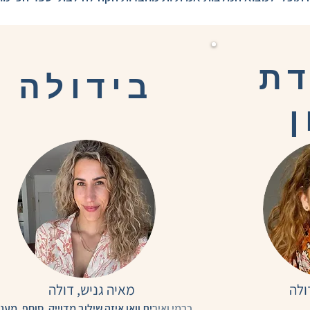
ת
בידולה
ן
ולה
מאיה גניש, דולה
כרמי ואירית וואו איזה שילוב מדוייק, סוחף, מעניי