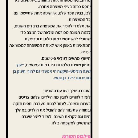
מה שבעיני משפחה אחת מהווה בעיית שינה, לא 
יתפס ככזה בעיני משפחה אחרת. 
לכן, בבית ספר שלנו, אין שיטה אחת שתיישמו עם 
כל המשפחות. 
את תלמדי להכיר את המשפחה ברבדים השונים, 
לבנות תמונה מפורטת ומלאה של המצב כדי 
שתוכלי להשתמש במתודולוגיות וטכניקות 
המתאימות באופן אישי לאותה המשפחה לממש את 
יעדיה.
הייעוץ מתאים לגילאי 0-5 שנים.
מכיוון שאיננו מלמדות הירדמות עצמאית, 
ייעוץ 
שינה הוליסטי-היקשרותי אפשרי גם להורי תינוק בן 
חודש וגם לילד בן חמש.
העבודה שלך היא עם ההורים: 
לעזור להורים להבין מה הילדים שלהם צריכים 
בערות ובשינה. לעזור לבנות מערכת יחסים חזקה 
ובטוחה שתעזור להם להוביל את הילדים במהלך 
היום וגם לקראת השינה. לעזור לייצר שיגרה 
שתתאים למשפחה כולה.
סילבוס הקורס: