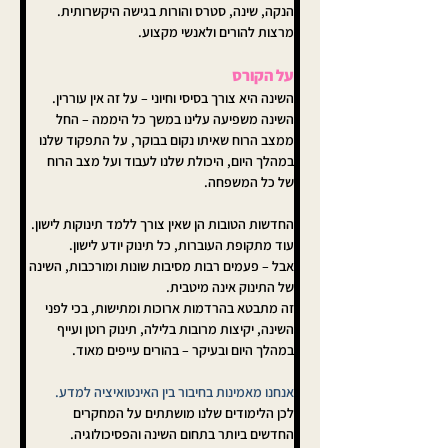
הנקה, שינה, סטרס והורות בגישה היקשרותית. 
מרצות להורים ולאנשי מקצוע.
על הקורס
השינה היא צורך בסיסי וחיוני – על זה אין עוררין.
השינה משפיעה עלינו במשך כל היממה – החל 
ממצב הרוח שאיתו נקום בבוקר, על התפקוד שלנו 
במהלך היום, היכולת שלנו לעבוד ועל מצב הרוח 
של כל המשפחה.
החדשות הטובות הן שאין צורך ללמד תינוקות לישון. 
עוד מתקופת העוברות, כל תינוק יודע לישון.
אבל – פעמים רבות מסיבות שונות ומורכבות, השינה 
של התינוק אינה מיטבית. 
זה מתבטא בהרדמות ארוכות ומתישות, בכי לפני 
השינה, יקיצות מרובות בלילה, תינוק רוטן ועייף 
במהלך היום ובעיקר – בהורים עייפים מאוד.
אנחנו מאמינות בחיבור בין האינטואיציה למדע. 
לכן הלימודים שלנו מושתתים על המחקרים 
החדשים ביותר בתחום השינה והפסיכולוגיה.  