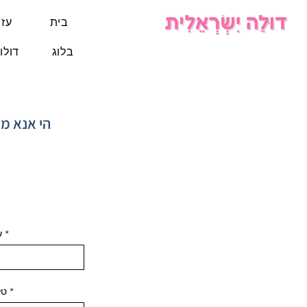
בית
עזר
בלוג
דולו
הי אנא מ
ש
טל