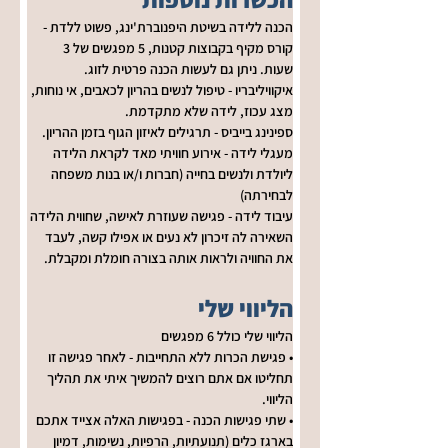
הכנה ללידה בשיטת היפנוברת'ינג, פשוט ללדת - 
קורס מקיף בקבוצות קטנות, 5 מפגשים של 3 
שעות. ניתן גם לעשות הכנה פרטית לזוג.
איקוויליבריו - טיפול לנשים בהריון לכאבים, אי נוחות, 
מצג עכוז, לידה שלא מתקדמת.
ספינינג בייביס - תרגילים לאיזון הגוף בזמן ההריון.
מעגלי לידה - אירוע חוויתי מאד לקראת הלידה 
ליולדת ולנשים בחייה (חברות ו/או בנות משפחה 
לבחירתה) 
עיבוד לידה - פגישה שעוזרת לאישה, שחווית הלידה 
השאירה לה זיכרון לא נעים או אפילו קשה, לעבד 
את החוויה ולראות אותה בצורה חומלת ומקבלת.
הליווי שלי
הליווי שלי כולל 6 מפגשים
• פגישת הכרות ללא התחייבות - לאחר פגישה זו 
תחליטו אם אתם רוצים להמשיך איתי את תהליך 
הליווי.
• שתי פגישות הכנה - בפגישות האלה אצייד אתכם 
בארגז כלים (תנועתיות, הרפיות, נשימות, דמיון 