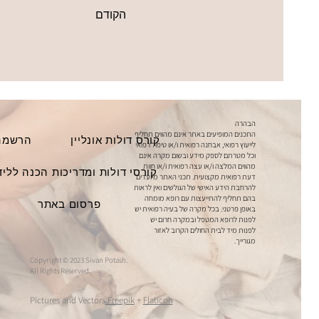
הקודם
הבהרה
התכנים המופיעים באתר אינם מהווים תחליף
קורס דולות אונליין
הרשמה 
לייעוץ רפואי, אבחנה רפואית ו/או טיפול רפואי
וכל מטרתם לספק מידע ובשום מקרה אינם
מהווים המלצה ו/או עצה רפואית ו/או חוות
קורסי דולות ומדריכות הכנה ללי
דעת רפואית מקצועית. תכני האתר מיועדים
להרחבת הידע האישי של הגולשים ואין לראות
בהם תחליף להתייעצות עם רופא מומחה
פרסום באתר
באופן פרטני. בכל מקרה של בעיה רפואית יש
לפנות לרופא המטפל ובמקרה חרום יש
לפנות מיד לבית החולים הקרוב לאזור
מגורייך.
Copyright © 2023 Sivan Potash.
All Rights Reserved.
Pictures and Vectors
Freepik
+
Flaticon