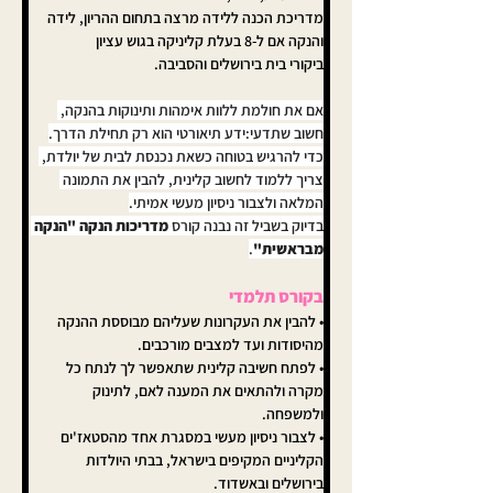
מדריכת הכנה ללידה מרצה בתחום ההריון, לידה 
והנקה אם ל-8 בעלת קליניקה בגוש עציון
ביקורי בית בירושלים והסביבה.
אם את חולמת ללוות אימהות ותינוקות בהנקה, 
חשוב שתדעי:ידע תיאורטי הוא רק תחילת הדרך.
כדי להרגיש בטוחה כשאת נכנסת לבית של יולדת, 
צריך ללמוד לחשוב קלינית, להבין את התמונה 
המלאה ולצבור ניסיון מעשי אמיתי.
בדיוק בשביל זה נבנה קורס 
מדריכות הנקה "הנקה 
מבראשית"
.
בקורס תלמדי
• להבין את העקרונות שעליהם מבוססת ההנקה 
מהיסודות ועד למצבים מורכבים.
• לפתח חשיבה קלינית שתאפשר לך לנתח כל 
מקרה ולהתאים את המענה לאם, לתינוק 
ולמשפחה.
• לצבור ניסיון מעשי במסגרת אחד מהסטאז'ים 
הקליניים המקיפים בישראל, בבתי היולדות 
בירושלים ובאשדוד.