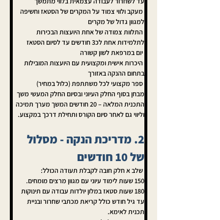
עד לשחרור לעבודה עצמאית בלווי מתמשך
 מעקב ולווי צמוד על המקרים של הסטאז וחשיפה 
למגוון גדול של מקרים
 התלוות צמודה של אחת היועצות הבכירות 
לתלמידות אחת לכ3 חודשים עד לסיום הסטאז
 יום במרפאת לשון קשורה
 היכרות אישית ומקצועית עם היועצות המובילות 
בתחום ההנקה באזורך
 ספר מקצועי לכל משתתפת (כלול במחיר)
מבחן בסוף החלק העיוני ובסיום החלק המעשי משך 
התכנית המלאה – 20 חודשים המשך מערך תמיכה 
וליווי גם לאחר סיום הקורס ותחילת דרכך במקצוע.
2. מדריכת הנקה - מסלול 
של 10 חודשים
 שלב א חלק חובה לקבלת תעודה הכולל:
150 שעות לימוד עיוני עם מגוון מרצים מומחים.
180 שעות סטאז במלון יולדות עבודה עם תינוקות 
עד גיל חודש כולל קריאת מכתבי שחרור ובניית 
תכנית לאימא.