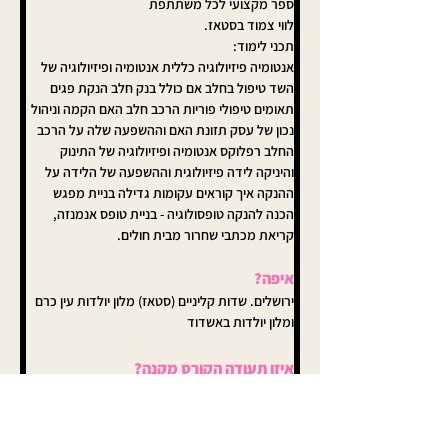
ספר מקצועי לכל משתתפת
לווי צמוד בסטאז.
תכני לימוד:
אנטומיה פיזיולוגיה כללית אנטומיה ופיזיולוגיה של 
השד טיפול בחלב אם כולל בנק חלב הנקת פגים 
תאומים טיפולי פוריות הרכב חלב האם הקמה וניהול 
נכון של עסק תזונת האם וההשפעה שלה על הרכב 
החלב רפלוקס אנטומיה ופיזיולוגיה של התינוק 
והיניקה לידה פיזיולוגית וההשפעה של הלידה על 
ההנקה איך קוראים עקומות גדילה בניית מפגש 
הכנה להנקה טופסולוגיה - בניית טופס אנמנזה, 
קריאת מכתבי שחרור מבית חולים.
איפה?
ירושלים. שדות קליניים (סטאז) מלון יולדות עין כרם 
ומלון יולדות באשדוד
איזו תעודה הקורס מקנה?
תעודת מדריכת הנקה למסלול של שנה.
תעודת מדריכת הנקה מבראשית למסלול של 
שנתיים.