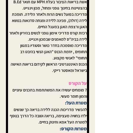
אשת בריאות הציבור בעלת MPH עם תואר B.Ed 
בהצטיינות בחינוך גופני ומחול, מכון וינגייט.  
מדריכה בפועל נשים הרות ולאחר הלידה. תומכת 
לידה (דולה), מכינה ללידה ומנחה סדנאות בנושא 
האגן ורצפת האגן במעגל החיים.  
רכזת קורס מדריכי אימון גופני לנשים בהיריון ולאחר 
לידה בביה"ס למאמנים שבמכון וינגייט. 
מדריכה מוסמכת בחדר כושר וסטודיו במגוון 
תחומים , יוזמת הכנס "האגן הנשי בהיבט רב 
תחומי" לאנשי מקצוע. 
הכנס האינטגרטיבי הראשון לקידום בריאות האישה 
בישראל ומאסטר רייקי. 
על הקורס
7 מומחים יעשירו את המשתתפות בתכנים עיוניים 
והמון חומר מעשי. 
מטרת העל: 
להכשיר מדריכות הכנה ללידה בריאה כך שנשים 
ילדו בחוויה מעצימה, בריאה וטובה כל הדרך בנוסף 
למטרת העל אמא ותינוק בחיים.
מטרות הקורס: